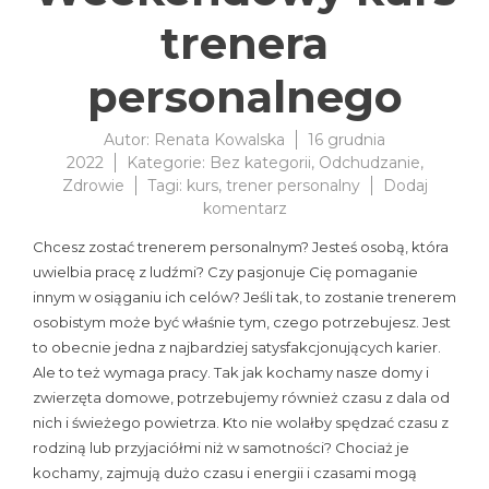
trenera
personalnego
Autor:
Renata Kowalska
16 grudnia
2022
Kategorie:
Bez kategorii
,
Odchudzanie
,
Zdrowie
Tagi:
kurs
,
trener personalny
Dodaj
do
komentarz
Weekendowy
Chcesz zostać trenerem personalnym? Jesteś osobą, która
kurs
uwielbia pracę z ludźmi? Czy pasjonuje Cię pomaganie
trenera
innym w osiąganiu ich celów? Jeśli tak, to zostanie trenerem
personalnego
osobistym może być właśnie tym, czego potrzebujesz. Jest
to obecnie jedna z najbardziej satysfakcjonujących karier.
Ale to też wymaga pracy. Tak jak kochamy nasze domy i
zwierzęta domowe, potrzebujemy również czasu z dala od
nich i świeżego powietrza. Kto nie wolałby spędzać czasu z
rodziną lub przyjaciółmi niż w samotności? Chociaż je
kochamy, zajmują dużo czasu i energii i czasami mogą