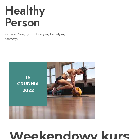
Przejdź
Healthy
do
treści
Person
Zdrowie, Medycyna, Dietetyka, Genetyka,
Kosmetyki
16
GRUDNIA
2022
Weekendowy kurs