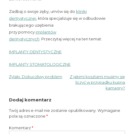
Zadbaj o swoje zęby, umów się do
kliniki
dentystycznej
, która specjalizuje się w odbudowie
brakującego uzębienia
przy pomocy
implantów
dentystycznych
. Przeczytaj więcej na ten temat:
IMPLANTY DENTYSTYCZNE
IMPLANTY STOMATOLOGICZNE
Żylaki. Dokuczliwy problem
Z jakimi kosztami musimy się
Nawigacja
liczyć w przypadku kupna
kamagry?
wpisu
Dodaj komentarz
Twój adres e-mail nie zostanie opublikowany.
Wymagane
pola są oznaczone
*
Komentarz
*