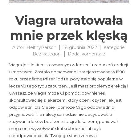
Viagra uratowała
mnie przek klęską
Autor:
HelthyPerson
18 grudnia 2022
Kategorie:
do
Bez kategorii
Dodaj komentarz
Viagra
Viagra jest lekiem stosowanym w leczeniu zaburzeń erekcji
uratowała
u mężczyzn. Zostało opracowane i zarejestrowane w 1998
mnie
roku przez firmę Pfizer i od tej pory stało się popularne w
przek
klęską
leczeniu tego typu zaburzeń. Jeśli masz problem z erekcją i
uważasz, że Viagra może Ci pomóc, powinieneś
skonsultować się z lekarzem, który oceni, czy ten lek jest
odpowiedni dla Ciebie i pomoże Ci go odpowiednio
przyjmować. Nie należy samodzielnie decydować o
zażywaniu leków bez konsultacji z lekarzem, ponieważ
mogą one wywoływać skutki uboczne lub być
nieodpowiednie dla Twojego stanu zdrowia.