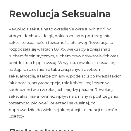
Rewolucja Seksualna
Rewolucja seksualna to określenie okresu w historii, w
którym dochodzi do głębokich zmian w postrzeganiu
seksu, seksualności i tożsamości płciowej. Rewolucja ta
rozpoczęła się w latach 60. XX wieku i była związana z
ruchem feministycznym, ruchem praw obywatelskich oraz
kontrkulturą hippisowską. W wyniku rewolucji seksualnej
nastąpiło rozluźnienie tabu związanych z seksem i
seksualnością, a także zmiany w podejściu do kwestii takich
jak aborcja, antykoncepcja, rola kobiet i mężczyzn w
społeczeństwie i w relacjach między płciami. Rewolucja
seksualna miała również wpływ na zmiany w postrzeganiu
tożsamości płciowej i orientacji seksualnej, co
doprowadziło do większej akceptacji i tolerancji dla osób
LGBTQ+.