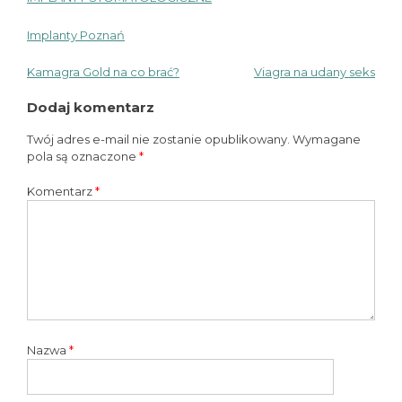
Implanty Poznań
Kamagra Gold na co brać?
Viagra na udany seks
Nawigacja
Dodaj komentarz
wpisu
Twój adres e-mail nie zostanie opublikowany.
Wymagane
pola są oznaczone
*
Komentarz
*
Nazwa
*