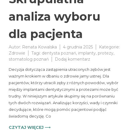
analiza wyboru
dla pacjenta
Autor:
Renata Kowalska
4 grudnia 2025
Kategorie:
Zdrowie
Tagi:
dentysta poznań
,
implanty
,
protezy
,
do
stomatolog poznań
Dodaj komentarz
Implanty
Decyzja dotycząca zastąpienia utraconych zębów jest
dentystyczne
ważnym krokiem w dbaniu o zdrowie jamy ustnej. Dla
vs.
pacjentów, którzy utracili zęby z różnych powodów, wybór
protezy.
Skrupulatna
między implantami dentystycznymi a protezami może być
analiza
trudny. W niniejszym artykule skupimy się na porównaniu
wyboru
tych dwóch rozwiązań. Analizując korzyści, wady i czynniki
dla
decydujące, które mogą pomóc pacjentowi podjąć
pacjenta
świadomą decyzję. Co
CZYTAJ WIĘCEJ ⟶