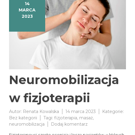
14
MARCA
2023
Neuromobilizacja
w fizjoterapii
Autor:
Renata Kowalska
14 marca 2023
Kategorie:
Bez kategorii
Tagi:
fizjoterapia
,
masaż
,
do
neuromobilizacja
Dodaj komentarz
Neuromobilizacja
Fizjoterapeuci często oceniają i leczą pacjentów, u których