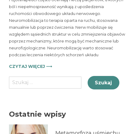
w
ból i niepełnosprawność wynikają z upośledzenia
fizjoterapii
ruchomości obwodowego układu nerwowego.
Neuromobilizacja to terapia oparta na ruchu, stosowana
manualnie lub poprzez ćwiczenia. Nerw mobilizuje się
względem sąsiednich struktur w celu zmniejszenia objawów
poprzez mechanizmy, które mogą być mechaniczne lub
neurofizjologiczne. Neuromobilizację warto stosować
podczas leczenia niektórych schorzeń układu
CZYTAJ WIĘCEJ ⟶
Szukaj:
Ostatnie wpisy
Metamorfoza uśmiechu.