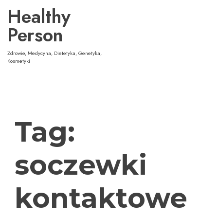
Przejdź
Healthy
do
treści
Person
Zdrowie, Medycyna, Dietetyka, Genetyka,
Kosmetyki
Tag:
soczewki
kontaktowe