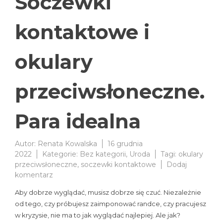
Soczewki
kontaktowe i
okulary
przeciwsłoneczne.
Para idealna
Autor:
Renata Kowalska
16 grudnia
2022
Kategorie:
Bez kategorii
,
Uroda
Tagi:
okulary
przeciwsłoneczne
,
soczewki kontaktowe
Dodaj
do
komentarz
Soczewki
Aby dobrze wyglądać, musisz dobrze się czuć. Niezależnie
kontaktowe
od tego, czy próbujesz zaimponować randce, czy pracujesz
i
w kryzysie, nie ma to jak wyglądać najlepiej. Ale jak?
okulary