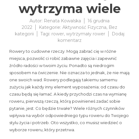
wytrzyma wiele
Autor:
Renata Kowalska
16 grudnia
2022
Kategorie:
Aktywność Fizyczna
,
Bez
kategorii
Tagi:
rower
,
wytrzymały rower
Dodaj
do
komentarz
Rower,
Rowery to cudowne rzeczy. Mogą zabrać cię w różne
który
miejsca, pozwolić ci robić zabawne zajęcia i zapewnić
wytrzyma
źródło radości w twoim życiu. Ponadto są niedrogim
wiele
sposobem na ćwiczenie. Nie oznacza to jednak, że nie mają
one swoich wad. Rowery podlegają takiemu samemu
zużyciu jak każdy inny element wyposażenia; od czasu do
czasu będą się łamać. A kiedy przychodzi czas na wymianę
roweru, pierwszą rzeczą, którą powinieneś zadać sobie
pytanie, jest: Co będzie trwałe? Wiele różnych czynników
wpływa na wybór odpowiedniego typu roweru do Twojego
stylu życia i potrzeb. Oto wszystko, co musisz wiedzieć o
wyborze roweru, który przetrwa.