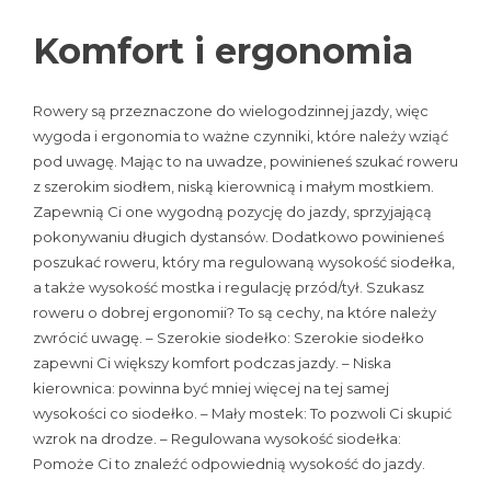
Komfort i ergonomia
Rowery są przeznaczone do wielogodzinnej jazdy, więc
wygoda i ergonomia to ważne czynniki, które należy wziąć
pod uwagę. Mając to na uwadze, powinieneś szukać roweru
z szerokim siodłem, niską kierownicą i małym mostkiem.
Zapewnią Ci one wygodną pozycję do jazdy, sprzyjającą
pokonywaniu długich dystansów. Dodatkowo powinieneś
poszukać roweru, który ma regulowaną wysokość siodełka,
a także wysokość mostka i regulację przód/tył. Szukasz
roweru o dobrej ergonomii? To są cechy, na które należy
zwrócić uwagę. – Szerokie siodełko: Szerokie siodełko
zapewni Ci większy komfort podczas jazdy. – Niska
kierownica: powinna być mniej więcej na tej samej
wysokości co siodełko. – Mały mostek: To pozwoli Ci skupić
wzrok na drodze. – Regulowana wysokość siodełka:
Pomoże Ci to znaleźć odpowiednią wysokość do jazdy.