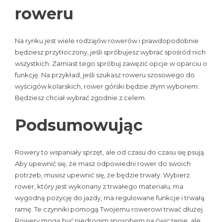
roweru
Na rynku jest wiele rodzajów rowerów i prawdopodobnie
będziesz przytłoczony, jeśli spróbujesz wybrać spośród nich
wszystkich. Zamiast tego spróbuj zawęzić opcje w oparciu o
funkcję. Na przykład, jeśli szukasz roweru szosowego do
wyścigów kolarskich, rower górski będzie złym wyborem.
Będziesz chciał wybrać zgodnie z celem.
Podsumowując
Rowery to wspaniały sprzęt, ale od czasu do czasu się psują.
Aby upewnić się, że masz odpowiedni rower do swoich
potrzeb, musisz upewnić się, że będzie trwały. Wybierz
rower, który jest wykonany z trwałego materiału, ma
wygodną pozycję do jazdy, ma regulowane funkcje i trwałą
ramę. Te czynniki pomogą Twojemu rowerowi trwać dłużej.
Rowery mogą być niedrogim sposobem na ćwiczenie, ale