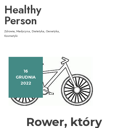
Przejdź
Healthy
do
treści
Person
Zdrowie, Medycyna, Dietetyka, Genetyka,
Kosmetyki
16
GRUDNIA
2022
Rower, który