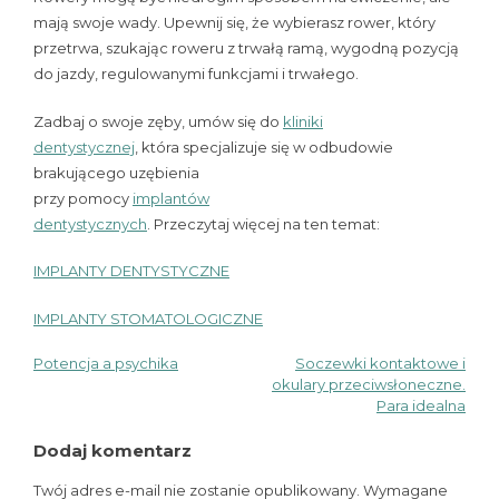
mają swoje wady. Upewnij się, że wybierasz rower, który
przetrwa, szukając roweru z trwałą ramą, wygodną pozycją
do jazdy, regulowanymi funkcjami i trwałego.
Zadbaj o swoje zęby, umów się do
kliniki
dentystycznej
, która specjalizuje się w odbudowie
brakującego uzębienia
przy pomocy
implantów
dentystycznych
. Przeczytaj więcej na ten temat:
IMPLANTY DENTYSTYCZNE
IMPLANTY STOMATOLOGICZNE
Potencja a psychika
Soczewki kontaktowe i
Nawigacja
okulary przeciwsłoneczne.
Para idealna
wpisu
Dodaj komentarz
Twój adres e-mail nie zostanie opublikowany.
Wymagane