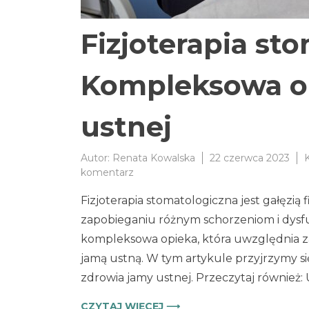
Fizjoterapia st
Kompleksowa op
ustnej
Autor:
Renata Kowalska
22 czerwca 2023
do
komentarz
Fizjoterapia
Fizjoterapia stomatologiczna jest gałęzią f
stomatologiczna.
Kompleksowa
zapobieganiu różnym schorzeniom i dys
opieka
kompleksowa opieka, która uwzględnia za
dla
jamą ustną. W tym artykule przyjrzymy się 
zdrowia
jamy
zdrowia jamy ustnej. Przeczytaj również
ustnej
CZYTAJ WIĘCEJ ⟶