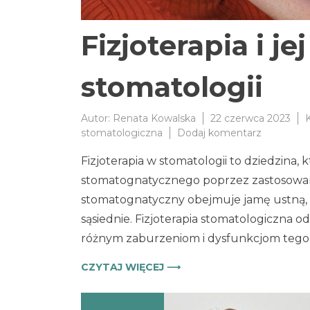
Fizjoterapia i j
stomatologii
Autor:
Renata Kowalska
22 czerwca 2023
do
stomatologiczna
Dodaj komentarz
Fizjoterap
Fizjoterapia w stomatologii to dziedzina,
i
jej
stomatognatycznego poprzez zastosowani
znaczenie
stomatognatyczny obejmuje jamę ustną, 
w
sąsiednie. Fizjoterapia stomatologiczna 
stomatolo
różnym zaburzeniom i dysfunkcjom tego 
CZYTAJ WIĘCEJ ⟶