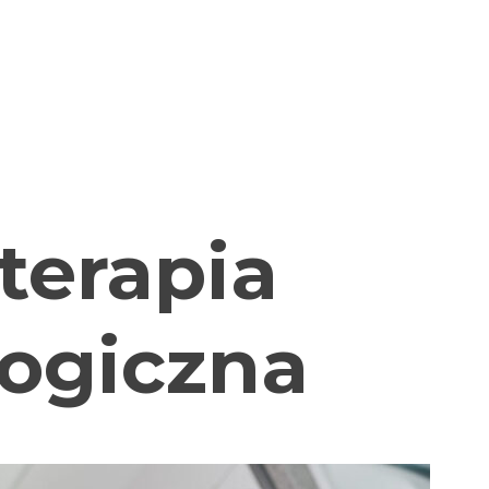
oterapia
ogiczna