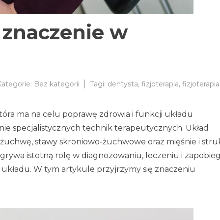
ej znaczenie w
Kategorie:
Bez kategorii
Tagi:
dentysta
,
fizjoterapia
,
fizjoterapia
ia
 która ma na celu poprawę zdrowia i funkcji układu
e specjalistycznych technik terapeutycznych. Układ
żuchwę, stawy skroniowo-żuchwowe oraz mięśnie i stru
odgrywa istotną rolę w diagnozowaniu, leczeniu i zapobie
gii
układu. W tym artykule przyjrzymy się znaczeniu