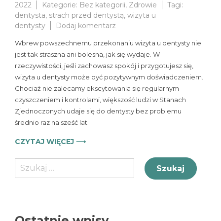
2022
Kategorie:
Bez kategorii
,
Zdrowie
Tagi:
dentysta
,
strach przed dentystą
,
wizyta u
do
dentysty
Dodaj komentarz
Czemu
Wbrew powszechnemu przekonaniu wizyta u dentysty nie
nie
jest tak straszna ani bolesna, jak się wydaje. W
powinno
rzeczywistości, jeśli zachowasz spokój i przygotujesz się,
obawiać
się
wizyta u dentysty może być pozytywnym doświadczeniem.
wizyt
Chociaż nie zalecamy ekscytowania się regularnym
u
czyszczeniem i kontrolami, większość ludzi w Stanach
dentysty
Zjednoczonych udaje się do dentysty bez problemu
średnio raz na sześć lat
CZYTAJ WIĘCEJ ⟶
Szukaj:
Ostatnie wpisy