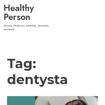
Przejdź
Healthy
do
treści
Person
Zdrowie, Medycyna, Dietetyka, Genetyka,
Kosmetyki
Tag:
dentysta