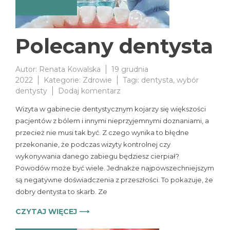
Polecany dentysta
Autor:
Renata Kowalska
19 grudnia
2022
Kategorie:
Zdrowie
Tagi:
dentysta
,
wybór
do
dentysty
Dodaj komentarz
Polecany
Wizyta w gabinecie dentystycznym kojarzy się większości
dentysta
pacjentów z bólem i innymi nieprzyjemnymi doznaniami, a
przecież nie musi tak być. Z czego wynika to błędne
przekonanie, że podczas wizyty kontrolnej czy
wykonywania danego zabiegu będziesz cierpiał?
Powodów może być wiele. Jednakże najpowszechniejszym
są negatywne doświadczenia z przeszłości. To pokazuje, że
dobry dentysta to skarb. Ze
CZYTAJ WIĘCEJ ⟶