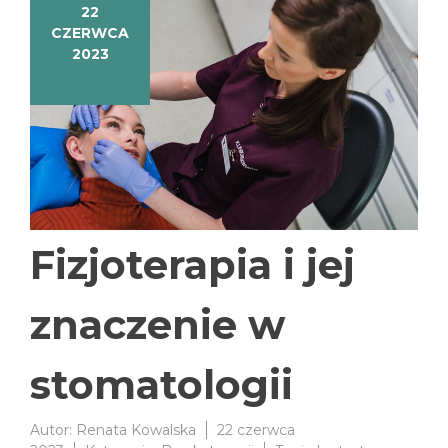
22
CZERWCA
2023
Fizjoterapia i jej
znaczenie w
stomatologii
Autor:
Renata Kowalska
22 czerwca