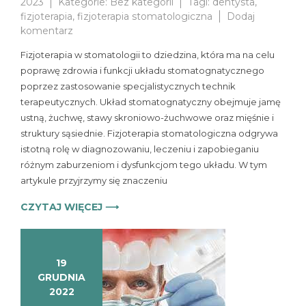
2023
Kategorie:
Bez kategorii
Tagi:
dentysta
,
fizjoterapia
,
fizjoterapia stomatologiczna
Dodaj
do
komentarz
Fizjoterapia
Fizjoterapia w stomatologii to dziedzina, która ma na celu
i
poprawę zdrowia i funkcji układu stomatognatycznego
jej
poprzez zastosowanie specjalistycznych technik
znaczenie
w
terapeutycznych. Układ stomatognatyczny obejmuje jamę
stomatologii
ustną, żuchwę, stawy skroniowo-żuchwowe oraz mięśnie i
struktury sąsiednie. Fizjoterapia stomatologiczna odgrywa
istotną rolę w diagnozowaniu, leczeniu i zapobieganiu
różnym zaburzeniom i dysfunkcjom tego układu. W tym
artykule przyjrzymy się znaczeniu
CZYTAJ WIĘCEJ ⟶
19
GRUDNIA
2022