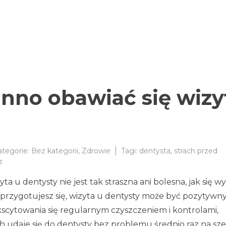
nno obawiać się wizy
ategorie:
Bez kategorii
,
Zdrowie
Tagi:
dentysta
,
strach przed
do
z
Czemu
dentysty nie jest tak straszna ani bolesna, jak się wy
nie
powinno
 i przygotujesz się, wizyta u dentysty może być pozytyw
obawiać
scytowania się regularnym czyszczeniem i kontrolami,
się
 udaje się do dentysty bez problemu średnio raz na sze
wizyt