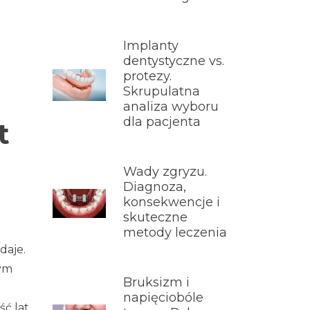
Implanty
dentystyczne vs.
protezy.
Skrupulatna
analiza wyboru
dla pacjenta
t
Wady zgryzu.
Diagnoza,
konsekwencje i
skuteczne
metody leczenia
daje.
nym
Bruksizm i
napięciobóle
ść lat