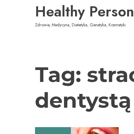
Przejdź
Healthy Person
do
treści
Zdrowie, Medycyna, Dietetyka, Genetyka, Kosmetyki
Tag:
stra
dentystą