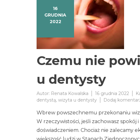
16
GRUDNIA
2022
Czemu nie powi
u dentysty
Autor:
Renata Kowalska
16 grudnia 2022
K
dentystą
,
wizyta u dentysty
Dodaj komentar
Wbrew powszechnemu przekonaniu wizyta u 
W rzeczywistości, jeśli zachowasz spokój
doświadczeniem. Chociaż nie zalecamy ek
większość ludzi w Stanach Zjednoczonych